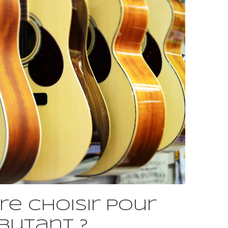
re choisir pour
butant ?