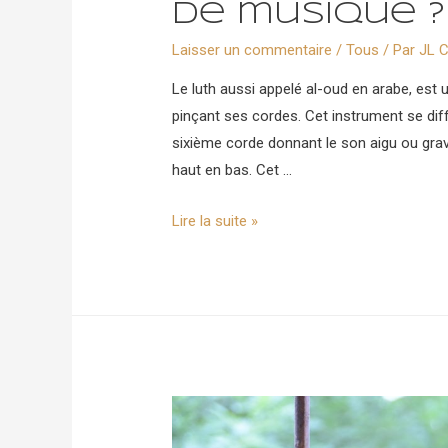
de musique ?
Laisser un commentaire
/
Tous
/ Par
JL C
Le luth aussi appelé al-oud en arabe, est 
pinçant ses cordes. Cet instrument se dif
sixième corde donnant le son aigu ou gra
haut en bas. Cet …
Comment
Lire la suite »
changer
les
cordes
de
votre
instrument
de
musique