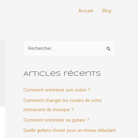
Accueil
Blog
R
e
c
h
Articles récents
e
Comment entretenir son violon ?
r
c
Comment changer les cordes de votre
h
instrument de musique ?
e
Comment entretenir sa guitare ?
r
Quelle guitare choisir pour un niveau débutant