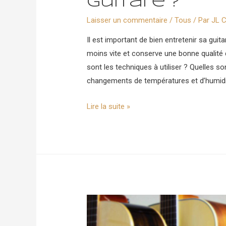
guitare ?
Laisser un commentaire
/
Tous
/ Par
JL C
Il est important de bien entretenir sa guita
moins vite et conserve une bonne qualité d
sont les techniques à utiliser ? Quelles s
changements de températures et d’humidit
Comment
Lire la suite »
entretenir
sa
guitare
?