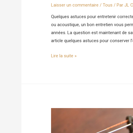
Laisser un commentaire
/
Tous
/ Par
JL C
Quelques astuces pour entretenir correcte
ou acoustique, un bon entretien vous perm
années. La question est maintenant de sav
article quelques astuces pour conserver l’
Comment
Lire la suite »
entretenir
son
violon
?